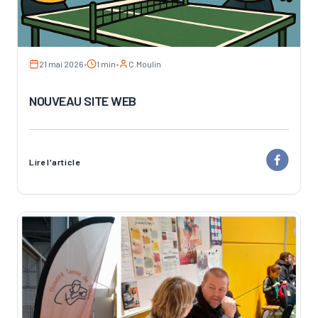
21 mai 2026
•
1 min
•
C.Moulin
NOUVEAU SITE WEB
Lire l'article