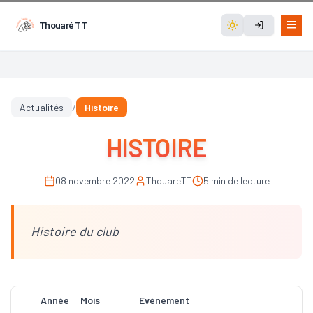
Thouaré TT
Actualités
/
Histoire
HISTOIRE
08 novembre 2022
ThouareTT
5 min de lecture
Histoire du club
Année
Mois
Evènement