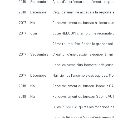
2016
Septembre
Ajout d'un créneau supplémentaire pour l
2016
Décembre
L'équipe féminine accède à la
régionale 1
.
2017
Mai
Renouvellement du bureau à l'identique.
2017
Juin
Lucie HÉDOUIN championne régionale pou
2ème tournoi festif dans la grande salle 
2017
Septembre
Création d'une deuxième équipe féminine 
Label du 4eme club formateur de jeunes 
2017
Décembre
Maintien de l'ensemble des équipes.
Monté
2018
Mai
Renouvellement du bureau: Isabelle GAN
2019
Mai
Renouvellement du bureau: Sophie VUILL
Gilles RENVOISÉ quitte les fonctions de p
Le club fête ses 40 ans d'existence
40 