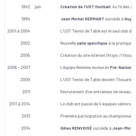
1942
juin
Création de l’UST football
. Au fil des a
1994
Jean Michel GERMANT
succède à
Guy 
2001 à 2004
L’UST Tennis de Table est le seul club de 
2002
Nouvelle
salle spécifique
à la pratique d
2005
Création du site internet (
https://thouare
2006 - 2007
L’équipe féminine évolue en
Pré-National
2009
L’UST Tennis de Table devient Thouaré Te
2011
Recrutement d'un entraineur de niveau N
2011 à 2014
Le club est passé de 4 équipes séniors d
2013
Première participation au championnat lo
2014
Gilles RENVOISÉ
succède à
Jean-Miche