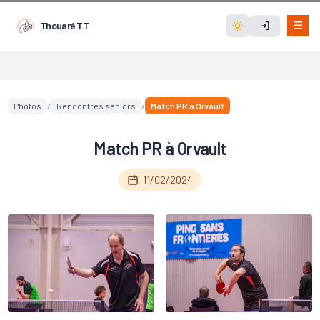
Thouaré TT
Photos
/
Rencontres seniors
/
Match PR à Orvault
Match PR à Orvault
11/02/2024