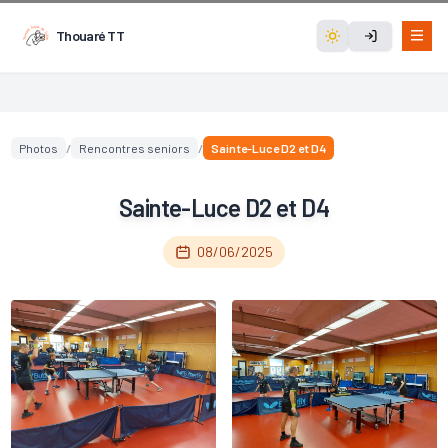
Thouaré TT
Photos
/
Rencontres seniors
/
Sainte-Luce D2 et D4
Sainte-Luce D2 et D4
08/06/2025